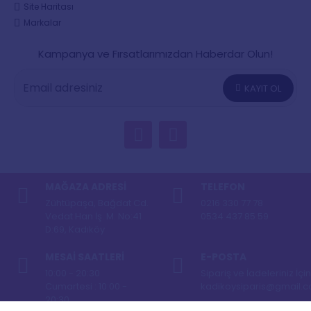
Site Haritası
Markalar
Kampanya ve Fırsatlarımızdan Haberdar Olun!
KAYIT OL
MAĞAZA ADRESI
TELEFON
Zühtüpaşa, Bağdat Cd.
0216 330 77 78
Vedat Han İş. M. No:41
0534 437 85 59
D:69, Kadıköy
MESAI SAATLERI
E-POSTA
10:00 - 20:30
Sipariş ve İadeleriniz İçin
Cumartesi : 10:00 -
kadikoysiparis@gmail.
20:30